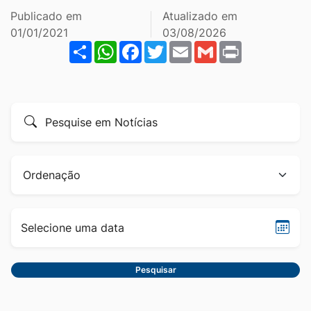
Ir
Publicado em
Atualizado em
para
01/01/2021
03/08/2026
Share
WhatsApp
Facebook
Twitter
Email
Gmail
Print
o
rodapé
[alt+4]
Formulário
Pesquise
para
por
pesquisa
título
Ordenação
Sele
data
Pesquisar