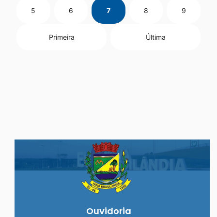
5
6
7
8
9
Primeira
Última
Seção do Rodapé e Ouvidoria/
Ouvidoria