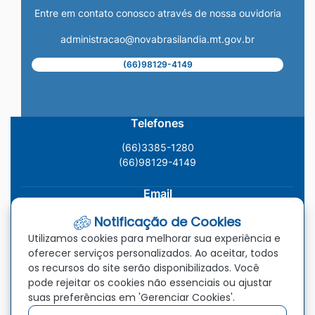
Entre em contato conosco através de nossa ouvidoria
administracao@novabrasilandia.mt.gov.br
(66)98129-4149
Telefones
(66)3385-1280
(66)98129-4149
Email
administracao@novabrasilandia.mt.gov.br
Notificação de Cookies
Utilizamos cookies para melhorar sua experiência e
Localização
oferecer serviços personalizados. Ao aceitar, todos
os recursos do site serão disponibilizados. Você
Av. Vereador Genival Nunes Araújo, 993, Centro, Nova
pode rejeitar os cookies não essenciais ou ajustar
Brasilândia - MT, CEP: 78.860-000
suas preferências em 'Gerenciar Cookies'.