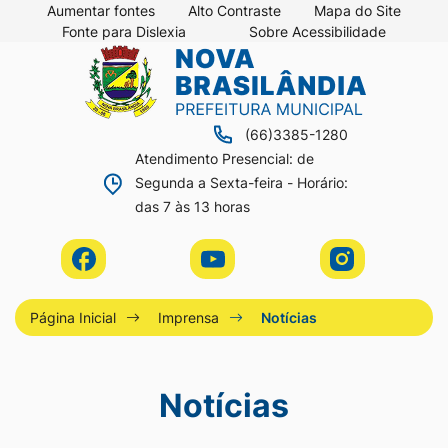
Seção
Ir
Aumentar fontes
Alto Contraste
Mapa do Site
Fonte para Dislexia
Sobre Acessibilidade
de
para
Seção
Ir
atalhos
o
do
para
e
conteúdo
menu
a
links
[alt+1]
(66)3385-1280
principal
página
de
Ir
Atendimento Presencial: de
principal
Segunda a Sexta-feira - Horário:
acessibilidade
para
do
das 7 às 13 horas
o
site
menu
Acessar
Acessar
Acessar
[alt+2]
a
a
a
Ir
Rede
Rede
Rede
Página Inicial
Imprensa
Notícias
para
Social
Social
Social
a
Facebook
Youtube
Instagram
Notícias
busca
[alt+3]