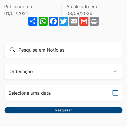
Ir
Publicado em
Atualizado em
para
01/01/2021
03/08/2026
Share
WhatsApp
Facebook
Twitter
Email
Gmail
Print
o
rodapé
[alt+4]
Formulário
Pesquise
para
por
pesquisa
título
Ordenação
Sele
data
Pesquisar