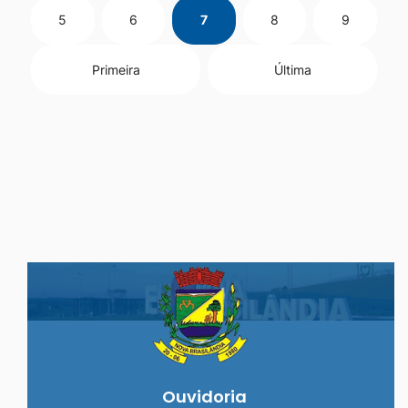
5
6
7
8
9
Primeira
Última
Seção do Rodapé e Ouvidoria/
Ouvidoria