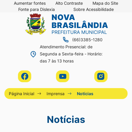
Seção
Ir
Aumentar fontes
Alto Contraste
Mapa do Site
Fonte para Dislexia
Sobre Acessibilidade
de
para
Seção
Ir
atalhos
o
do
para
e
conteúdo
menu
a
links
[alt+1]
(66)3385-1280
principal
página
de
Ir
Atendimento Presencial: de
principal
Segunda a Sexta-feira - Horário:
acessibilidade
para
do
das 7 às 13 horas
o
site
menu
Acessar
Acessar
Acessar
[alt+2]
a
a
a
Ir
Rede
Rede
Rede
Página Inicial
Imprensa
Notícias
para
Social
Social
Social
a
Facebook
Youtube
Instagram
Notícias
busca
[alt+3]