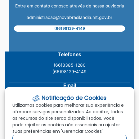
Entre em contato conosco através de nossa ouvidoria
administracao@novabrasilandia.mt.gov.br
(66)98129-4149
Telefones
(66)3385-1280
(66)98129-4149
Email
administracao@novabrasilandia.mt.gov.br
Notificação de Cookies
Utilizamos cookies para melhorar sua experiência e
Localização
oferecer serviços personalizados. Ao aceitar, todos
os recursos do site serão disponibilizados. Você
Av. Vereador Genival Nunes Araújo, 993, Centro, Nova
pode rejeitar os cookies não essenciais ou ajustar
Brasilândia - MT, CEP: 78.860-000
suas preferências em 'Gerenciar Cookies'.