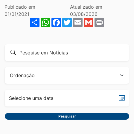
Ir
Publicado em
Atualizado em
para
01/01/2021
03/08/2026
Share
WhatsApp
Facebook
Twitter
Email
Gmail
Print
o
rodapé
[alt+4]
Formulário
Pesquise
para
por
pesquisa
título
Ordenação
Sele
data
Pesquisar