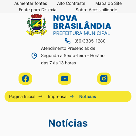
Seção
Ir
Aumentar fontes
Alto Contraste
Mapa do Site
Fonte para Dislexia
Sobre Acessibilidade
de
para
Seção
Ir
atalhos
o
do
para
e
conteúdo
menu
a
links
[alt+1]
(66)3385-1280
principal
página
de
Ir
Atendimento Presencial: de
principal
Segunda a Sexta-feira - Horário:
acessibilidade
para
do
das 7 às 13 horas
o
site
menu
Acessar
Acessar
Acessar
[alt+2]
a
a
a
Ir
Rede
Rede
Rede
Página Inicial
Imprensa
Notícias
para
Social
Social
Social
a
Facebook
Youtube
Instagram
Notícias
busca
[alt+3]