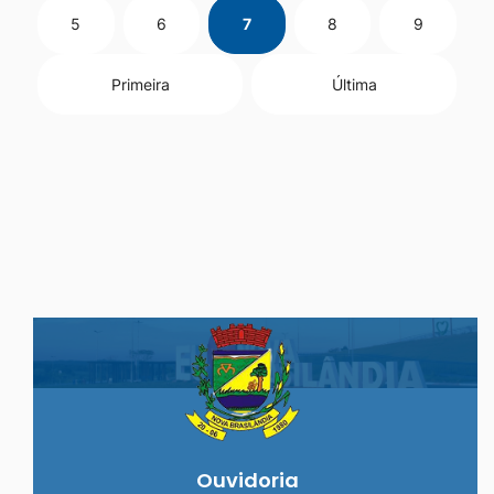
5
6
7
8
9
Primeira
Última
Seção do Rodapé e Ouvidoria/
Ouvidoria