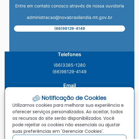
Entre em contato conosco através de nossa ouvidoria
administracao@novabrasilandia.mt.gov.br
(66)98129-4149
Telefones
(66)3385-1280
(66)98129-4149
Email
administracao@novabrasilandia.mt.gov.br
Notificação de Cookies
Utilizamos cookies para melhorar sua experiência e
Localização
oferecer serviços personalizados. Ao aceitar, todos
os recursos do site serão disponibilizados. Você
Av. Vereador Genival Nunes Araújo, 993, Centro, Nova
pode rejeitar os cookies não essenciais ou ajustar
Brasilândia - MT, CEP: 78.860-000
suas preferências em 'Gerenciar Cookies'.