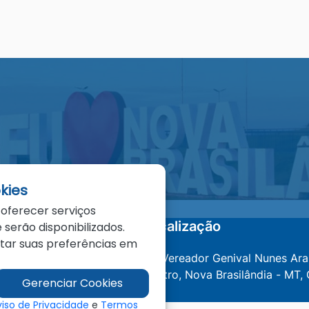
kies
 oferecer serviços
Localização
 serão disponibilizados.
star suas preferências em
@novabrasilandia.mt.gov.br
Av. Vereador Genival Nunes Ara
Centro, Nova Brasilândia - MT,
Gerenciar Cookies
000
viso de Privacidade
e
Termos