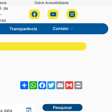
exia
Sobre Acessibilidade
l: de
Acessar
Acessar
Acessar
-
a
a
a
oras
Rede
Rede
Rede
Contato
Transparência
Social
Social
Social
Facebook
Youtube
Instagram
Share
WhatsApp
Facebook
Twitter
Email
Gmail
Print
Pesquisar
Selecionar