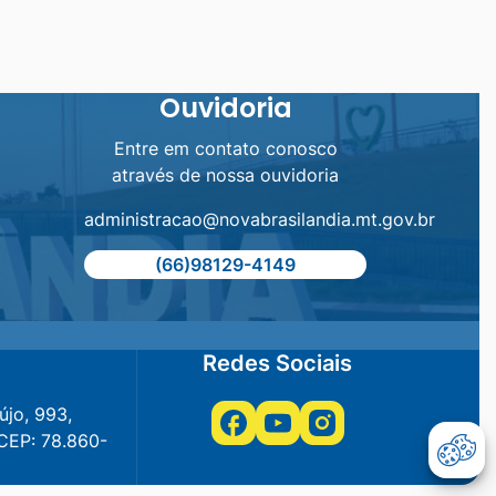
Ouvidoria
Entre em contato conosco
através de nossa ouvidoria
administracao@novabrasilandia.mt.gov.br
(66)98129-4149
Redes Sociais
újo, 993,
Acessar
Acessar
Acessar
 CEP: 78.860-
a
a
a
Abr
Rede
Rede
Rede