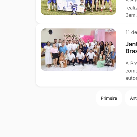
A Pr
real
Bem.
11 d
Jan
Bra
A Pre
come
auto
Primeira
Ant