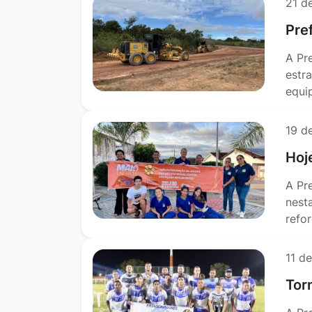
21 d
Pre
A Pr
estr
equi
19 d
Hoje
A Pr
nest
refo
11 d
Tor