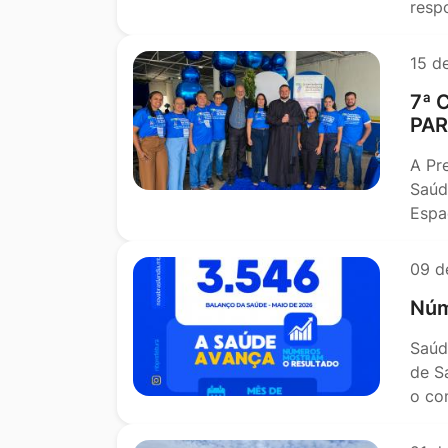
resp
15 d
7ª 
PAR
A Pr
Saúd
Espa
09 d
Núm
Saúd
de S
o co