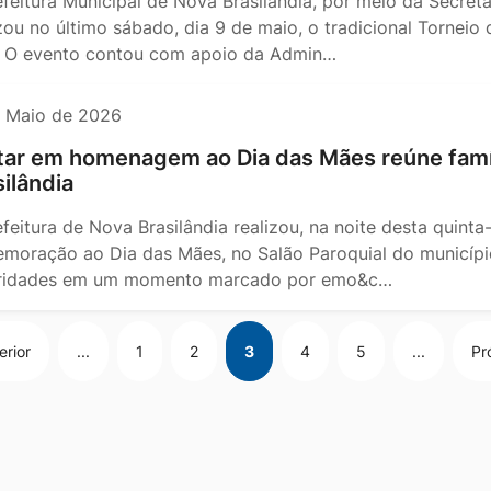
efeitura Municipal de Nova Brasilândia, por meio da Secret
izou no último sábado, dia 9 de maio, o tradicional Torneio
 O evento contou com apoio da Admin…
e Maio de 2026
tar em homenagem ao Dia das Mães reúne famí
silândia
feitura de Nova Brasilândia realizou, na noite desta quinta
moração ao Dia das Mães, no Salão Paroquial do município
ridades em um momento marcado por emo&c…
erior
...
1
2
3
4
5
...
Pr