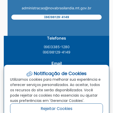
administracao@novabrasilandia.mt.gov.br
(66)98129-4149
Telefones
(66)3385-1280
(66)98129-4149
Email
administracao@novabrasilandia.mt.gov.br
Notificação de Cookies
Utilizamos cookies para melhorar sua experiência e
Localização
oferecer serviços personalizados. Ao aceitar, todos
os recursos do site serão disponibilizados. Você
Av. Vereador Genival Nunes Araújo, 993, Centro, Nova
pode rejeitar os cookies não essenciais ou ajustar
Brasilândia - MT, CEP: 78.860-000
suas preferências em 'Gerenciar Cookies'.
Rejeitar Cookies
Redes Sociais