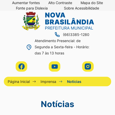
Seção
Ir
Aumentar fontes
Alto Contraste
Mapa do Site
Fonte para Dislexia
Sobre Acessibilidade
de
para
Seção
Ir
atalhos
o
do
para
e
conteúdo
menu
a
links
[alt+1]
(66)3385-1280
principal
página
de
Ir
Atendimento Presencial: de
principal
Segunda a Sexta-feira - Horário:
acessibilidade
para
do
das 7 às 13 horas
o
site
menu
Acessar
Acessar
Acessar
[alt+2]
a
a
a
Ir
Rede
Rede
Rede
Página Inicial
Imprensa
Notícias
para
Social
Social
Social
a
Facebook
Youtube
Instagram
Notícias
busca
[alt+3]