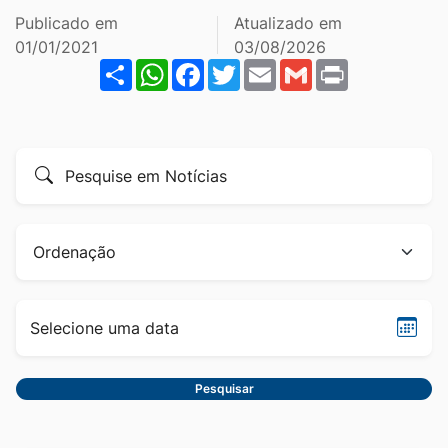
Ir
Publicado em
Atualizado em
para
01/01/2021
03/08/2026
Share
WhatsApp
Facebook
Twitter
Email
Gmail
Print
o
rodapé
[alt+4]
Formulário
Pesquise
para
por
pesquisa
título
Ordenação
Sele
data
Pesquisar