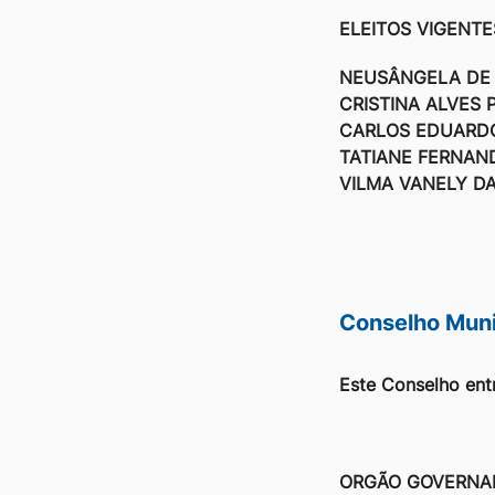
Ir
ELEITOS VIGENTES
para
NEUSÂNGELA DE 
o
CRISTINA ALVES 
rodapé
CARLOS EDUARDO
[alt+4]
TATIANE FERNAN
VILMA VANELY D
Conselho Muni
Este Conselho ent
ORGÃO GOVERNA