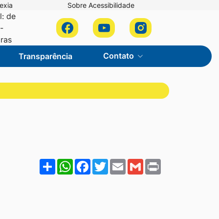
exia
Sobre Acessibilidade
l: de
Acessar
Acessar
Acessar
-
a
a
a
oras
Rede
Rede
Rede
Contato
Transparência
Social
Social
Social
Facebook
Youtube
Instagram
Share
WhatsApp
Facebook
Twitter
Email
Gmail
Print