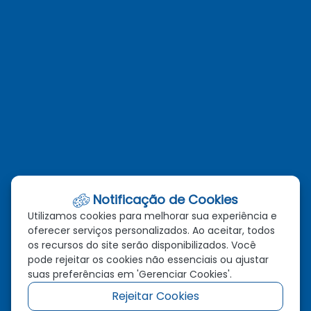
administracao@novabrasilandia.mt.gov.br
(66)98129-4149
Telefones
(66)3385-1280
(66)98129-4149
Email
administracao@novabrasilandia.mt.gov.br
Notificação de Cookies
Utilizamos cookies para melhorar sua experiência e
Localização
oferecer serviços personalizados. Ao aceitar, todos
os recursos do site serão disponibilizados. Você
Av. Vereador Genival Nunes Araújo, 993, Centro, Nova
pode rejeitar os cookies não essenciais ou ajustar
Brasilândia - MT, CEP: 78.860-000
suas preferências em 'Gerenciar Cookies'.
Rejeitar Cookies
Redes Sociais