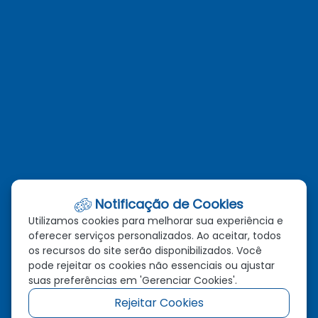
administracao@novabrasilandia.mt.gov.br
(66)98129-4149
Telefones
(66)3385-1280
(66)98129-4149
Email
administracao@novabrasilandia.mt.gov.br
Notificação de Cookies
Utilizamos cookies para melhorar sua experiência e
Localização
oferecer serviços personalizados. Ao aceitar, todos
os recursos do site serão disponibilizados. Você
Av. Vereador Genival Nunes Araújo, 993, Centro, Nova
pode rejeitar os cookies não essenciais ou ajustar
Brasilândia - MT, CEP: 78.860-000
suas preferências em 'Gerenciar Cookies'.
Rejeitar Cookies
Redes Sociais