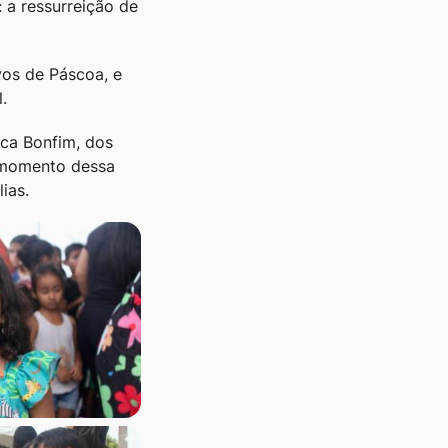
 a ressurreição de
vos de Páscoa, e
.
nca Bonfim, dos
 momento dessa
ias.