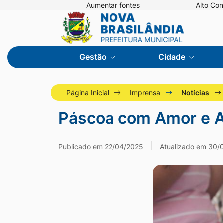
Seção
Ir
Aumentar fontes
Alto Con
Seção
Ir
de
para
do
para
atalhos
o
menu
a
e
conteúdo
Gestão
Cidade
principal
página
links
[alt+1]
principal
de
Ir
do
Página Inicial
Imprensa
Notícias
acessibilidade
para
site
o
Páscoa com Amor e A
menu
[alt+2]
Publicado em 22/04/2025
Atualizado em 30/
Ir
para
a
busca
[alt+3]