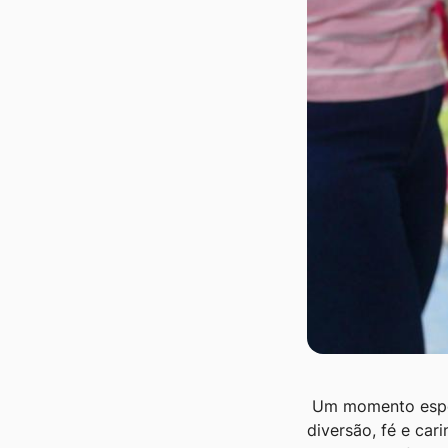
Ir
para
o
rodapé
[alt+4]
Um momento especi
diversão, fé e ca