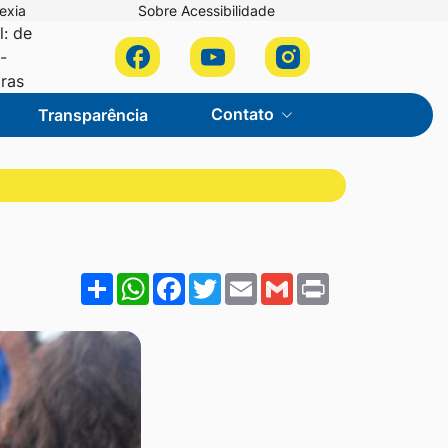
exia
Sobre Acessibilidade
l: de
Acessar
Acessar
Acessar
-
a
a
a
oras
Rede
Rede
Rede
Contato
Transparência
Social
Social
Social
Facebook
Youtube
Instagram
Share
WhatsApp
Facebook
Twitter
Email
Gmail
Print