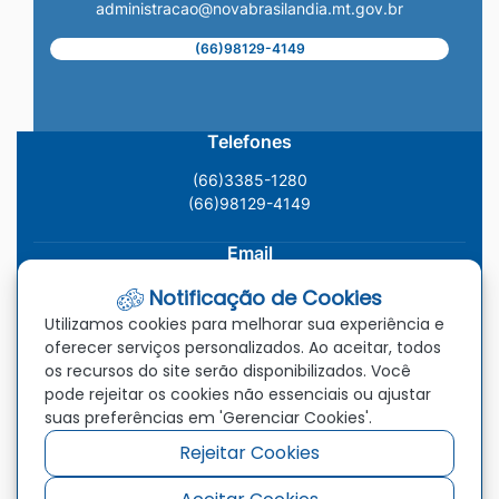
administracao@novabrasilandia.mt.gov.br
(66)98129-4149
Telefones
(66)3385-1280
(66)98129-4149
Email
administracao@novabrasilandia.mt.gov.br
Notificação de Cookies
Utilizamos cookies para melhorar sua experiência e
Localização
oferecer serviços personalizados. Ao aceitar, todos
os recursos do site serão disponibilizados. Você
Av. Vereador Genival Nunes Araújo, 993, Centro, Nova
pode rejeitar os cookies não essenciais ou ajustar
Brasilândia - MT, CEP: 78.860-000
suas preferências em 'Gerenciar Cookies'.
Rejeitar Cookies
Redes Sociais