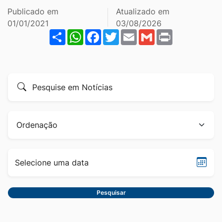
Ir
Publicado em
Atualizado em
para
01/01/2021
03/08/2026
Share
WhatsApp
Facebook
Twitter
Email
Gmail
Print
o
rodapé
[alt+4]
Formulário
Pesquise
para
por
pesquisa
título
Ordenação
Sele
data
Pesquisar