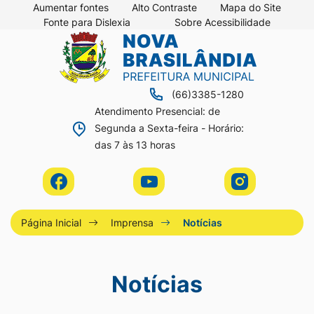
Seção
Ir
Aumentar fontes
Alto Contraste
Mapa do Site
Fonte para Dislexia
Sobre Acessibilidade
de
para
Seção
Ir
atalhos
o
do
para
e
conteúdo
menu
a
links
[alt+1]
(66)3385-1280
principal
página
de
Ir
Atendimento Presencial: de
principal
Segunda a Sexta-feira - Horário:
acessibilidade
para
do
das 7 às 13 horas
o
site
menu
Acessar
Acessar
Acessar
[alt+2]
a
a
a
Ir
Rede
Rede
Rede
Página Inicial
Imprensa
Notícias
para
Social
Social
Social
a
Facebook
Youtube
Instagram
Notícias
busca
[alt+3]