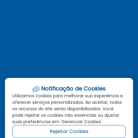
administracao@novabrasilandia.mt.gov.br
(66)98129-4149
Telefones
(66)3385-1280
(66)98129-4149
Email
administracao@novabrasilandia.mt.gov.br
Notificação de Cookies
Utilizamos cookies para melhorar sua experiência e
Localização
oferecer serviços personalizados. Ao aceitar, todos
os recursos do site serão disponibilizados. Você
Av. Vereador Genival Nunes Araújo, 993, Centro, Nova
pode rejeitar os cookies não essenciais ou ajustar
Brasilândia - MT, CEP: 78.860-000
suas preferências em 'Gerenciar Cookies'.
Rejeitar Cookies
Redes Sociais